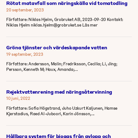
Rötat matavfall som näringskälla vid tomatodling
20 september, 2023
Författare: Niklas Hjelm, Grobruket AB, 2023-09-20 Kontakt:
Niklas Hjelm niklas.hjelm@grobruket.se Läs mer
Gröna tjänster och värdeskapande vatten
19 september, 2023
Författare: Andersson, Malin; Fredriksson, Cecilia; Li, Jing;
Persson, Kenneth M; Haux, Amanda;...
Rejektvattenrening med näringsåtervinning
10 juni, 2022
Författare: Sofia Högstrand, Juho Uzkurt Kaljunen, Hamse
Kjerstadius, Raed Al-Juboori, Karin Jönsson,...
Hållbara system för biogas från avlopp och