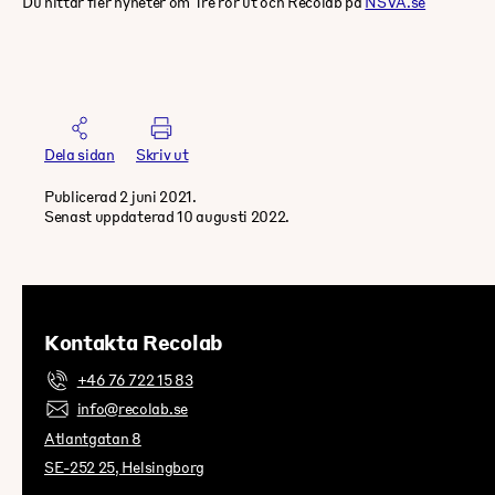
Du hittar fler nyheter om Tre rör ut och Recolab på
NSVA.se
Dela sidan
Skriv ut
Publicerad 2 juni 2021.
Senast uppdaterad 10 augusti 2022.
Kontakta Recolab
+46 76 722 15 83
info@recolab.se
Atlantgatan 8
SE-252 25, Helsingborg