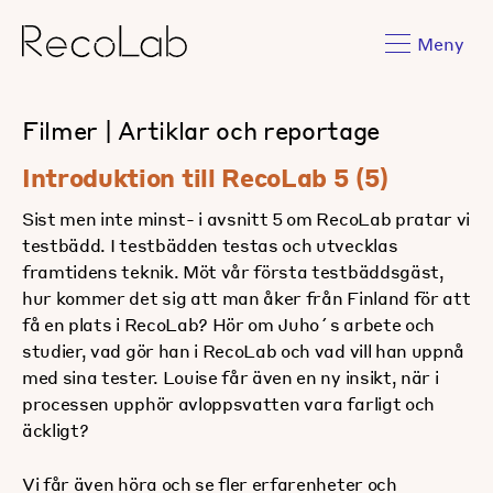
Meny
Filmer
|
Artiklar och reportage
Introduktion till RecoLab 5 (5)
Sist men inte minst- i avsnitt 5 om RecoLab pratar vi
testbädd. I testbädden testas och utvecklas
framtidens teknik. Möt vår första testbäddsgäst,
hur kommer det sig att man åker från Finland för att
få en plats i RecoLab? Hör om Juho´s arbete och
studier, vad gör han i RecoLab och vad vill han uppnå
med sina tester. Louise får även en ny insikt, när i
processen upphör avloppsvatten vara farligt och
äckligt?
Vi får även höra och se fler erfarenheter och