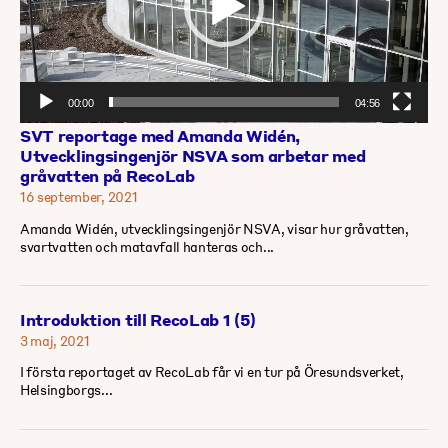
00:00
04:56
SVT reportage med Amanda Widén,
Utvecklingsingenjör NSVA som arbetar med
gråvatten på RecoLab
16 september, 2021
Amanda Widén, utvecklingsingenjör NSVA, visar hur gråvatten,
svartvatten och matavfall hanteras och...
Introduktion till RecoLab 1 (5)
3 maj, 2021
I första reportaget av RecoLab får vi en tur på Öresundsverket,
Helsingborgs...