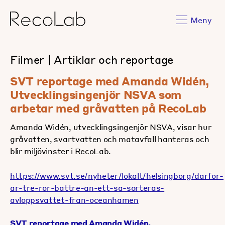
Meny
Filmer
|
Artiklar och reportage
SVT reportage med Amanda Widén,
Utvecklingsingenjör NSVA som
arbetar med gråvatten på RecoLab
Amanda Widén, utvecklingsingenjör NSVA, visar hur
gråvatten, svartvatten och matavfall hanteras och
blir miljövinster i RecoLab.
https://www.svt.se/nyheter/lokalt/helsingborg/darfor-
ar-tre-ror-battre-an-ett-sa-sorteras-
avloppsvattet-fran-oceanhamen
SVT reportage med Amanda Widén,